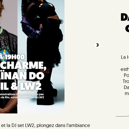
D
La 
est
Po
Tr
Da
m
 et la DJ set LW2, plongez dans l’ambiance