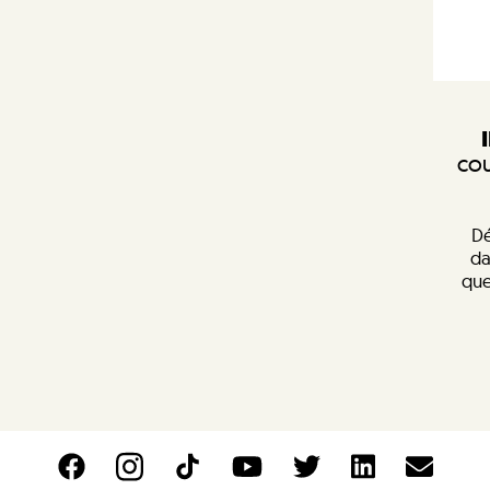
COU
Dé
da
que