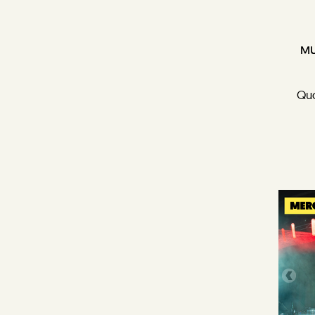
MU
Quo