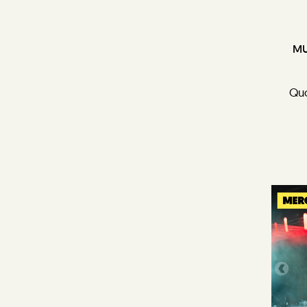
MU
Quo