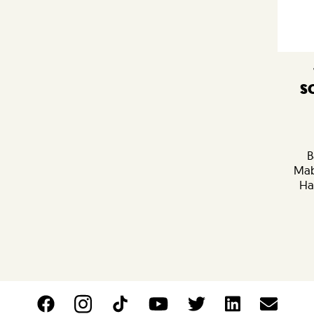
S
B
Mabr
Ha