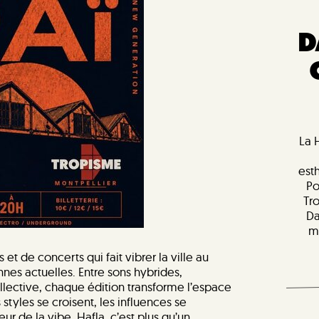
D
La 
est
Po
Tr
Da
m
et de concerts qui fait vibrer la ville au
es actuelles. Entre sons hybrides,
lective, chaque édition transforme l’espace
s styles se croisent, les influences se
ur de la vibe. Hafla, c’est plus qu’un