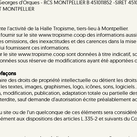
 Georges d'Orques - RCS MONTPELLIER B 451011852 -SIRET 451
T MONTPELLIER
l'activité de la Halle Tropisme, tiers-lieu à Montpellier.
e fournir sur le site www.tropisme.coop des informations aussi 
 omissions, des inexactitudes et des carences dans la mise à 
 lui fournissent ces informations.
r le site www.tropisme.coop sont données à titre indicatif, so
 données sous réserve de modifications ayant été apportées d
refaçons
aire des droits de propriété intellectuelle ou détient les droi
les textes, images, graphismes, logo, icônes, sons, logiciels
 modification, publication, adaptation totale ou partielle des
nterdite, sauf demande d'autorisation écrite préalablement a
du site ou de l’un quelconque de ces éléments sera considé
ment aux dispositions des articles L.335-2 et suivants du Cod