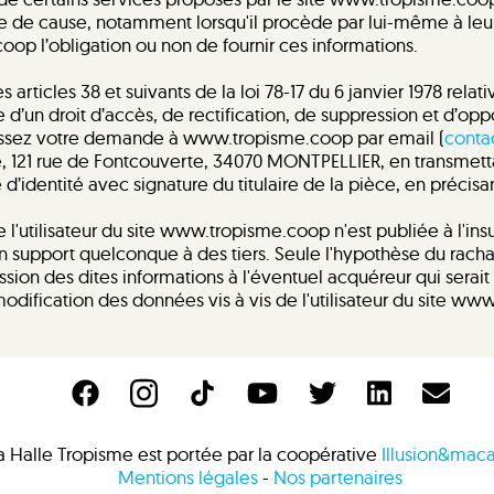
 de cause, notamment lorsqu'il procède par lui-même à leur sa
coop l’obligation ou non de fournir ces informations.
ticles 38 et suivants de la loi 78-17 du 6 janvier 1978 relativ
ose d’un droit d’accès, de rectification, de suppression et d’
ressez votre demande à www.tropisme.coop par email (
conta
sme, 121 rue de Fontcouverte, 34070 MONTPELLIER, en transmet
identité avec signature du titulaire de la pièce, en précisan
'utilisateur du site www.tropisme.coop n'est publiée à l'insu
n support quelconque à des tiers. Seule l'hypothèse du rach
ission des dites informations à l'éventuel acquéreur qui serai
odification des données vis à vis de l'utilisateur du site w
a Halle Tropisme est portée par la coopérative
Illusion&ma
Mentions légales
-
Nos partenaires