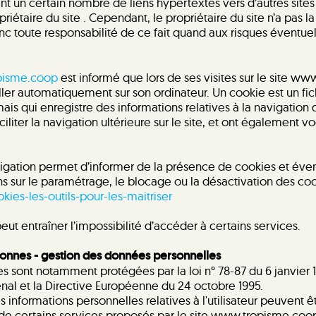
 un certain nombre de liens hypertextes vers d’autres sites 
riétaire du site . Cependant, le propriétaire du site n’a pas la
onc toute responsabilité de ce fait quand aux risques éventuels
isme.coop
est informé que lors de ses visites sur le site w
ller automatiquement sur son ordinateur. Un cookie est un fich
, mais qui enregistre des informations relatives à la navigation 
iliter la navigation ultérieure sur le site, et ont également 
igation permet d’informer de la présence de cookies et éven
s sur le paramétrage, le blocage ou la désactivation des coo
okies-les-outils-pour-les-maitriser
peut entraîner l’impossibilité d’accéder à certains services.
rsonnes - gestion des données personnelles
 sont notamment protégées par la loi n° 78-87 du 6 janvier 19
énal et la Directive Européenne du 24 octobre 1995.
informations personnelles relatives à l'utilisateur peuvent ê
 certains services proposés par le site www.tropisme.coop. L