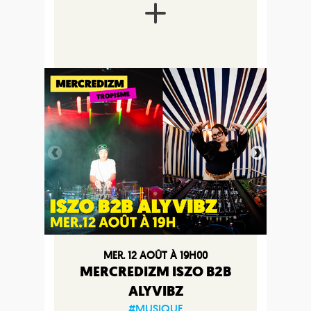
MER. 12 AOÛT À 19H00
MERCREDIZM ISZO B2B
ALYVIBZ
#MUSIQUE