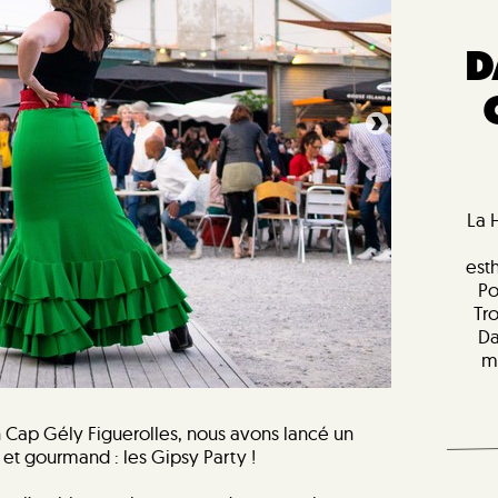
D
La 
est
Po
Tr
Da
m
n Cap Gély Figuerolles, nous avons lancé un
 et gourmand : les Gipsy Party !