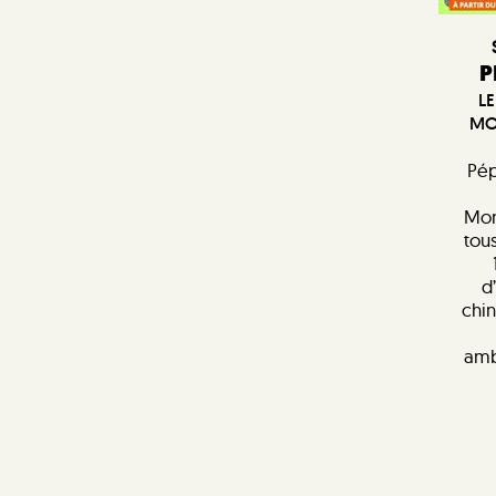
P
LE
MO
Pép
Mon
tous
d
chin
amb