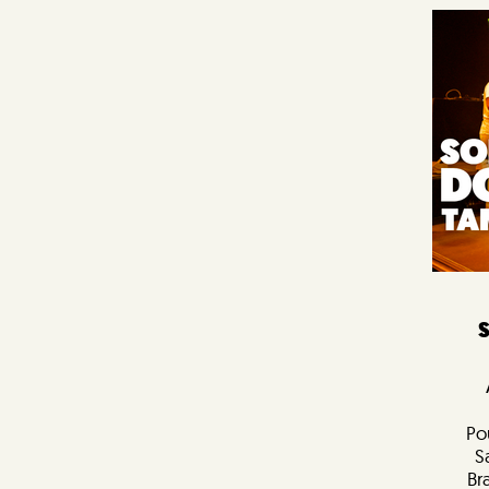
Po
S
Br