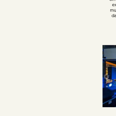
ex
mus
da