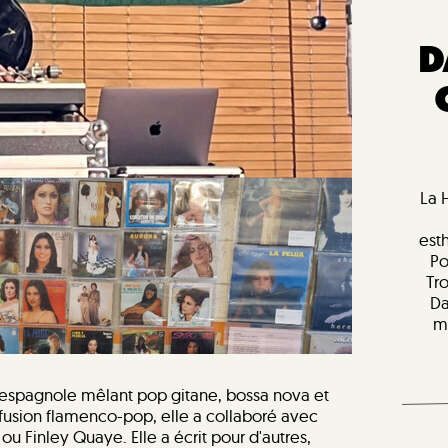
D
La 
est
Po
Tr
Da
m
o-espagnole mêlant pop gitane, bossa nova et
 fusion flamenco-pop, elle a collaboré avec
Finley Quaye. Elle a écrit pour d'autres,