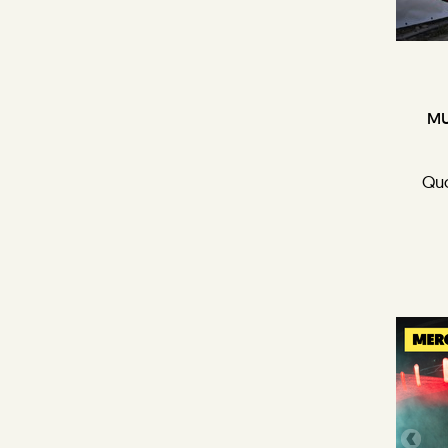
MU
Quo