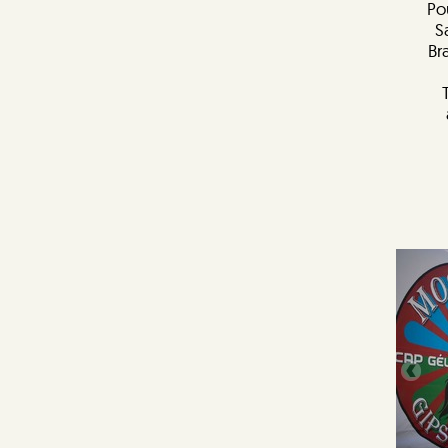
Po
S
Br