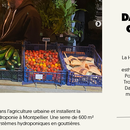
D
La 
est
Po
Tr
Da
m
 l’agriculture urbaine et installent la
roponie à Montpellier. Une serre de 600 m²
systèmes hydroponiques en gouttières.