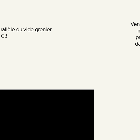
Ven
rallèle du vide grenier
m
 CB
p
da