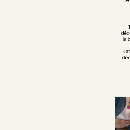
déc
la 
Off
déc