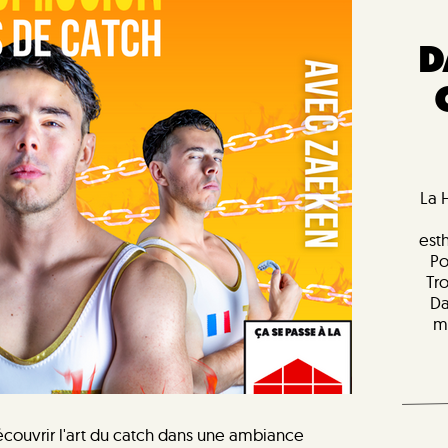
D
La 
est
Po
Tr
Da
m
écouvrir l'art du catch dans une ambiance