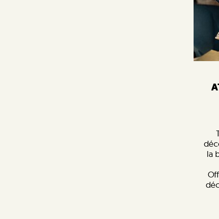
A
déc
la 
Off
déc