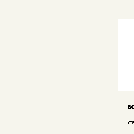
BO
C’