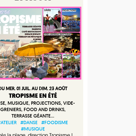
DU MER. 01 JUIL. AU DIM. 23 AOÛT
TROPISME EN ÉTÉ
SE, MUSIQUE, PROJECTIONS, VIDE-
GRENIERS, FOOD AND DRINKS,
TERRASSE GÉANTE...
ATELIER
#DANSE
#FOODISME
#MUSIQUE
ès la plage, direction Tropisme !