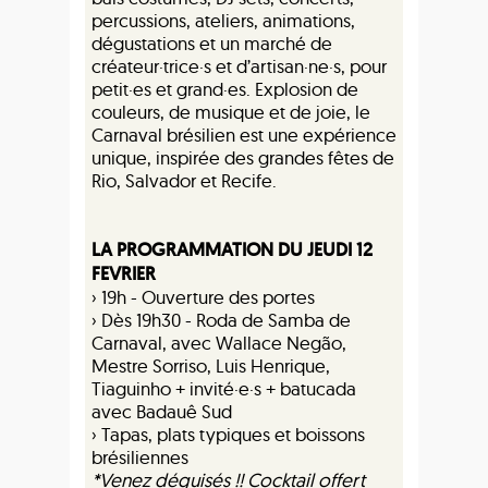
percussions, ateliers, animations,
dégustations et un marché de
créateur·trice·s et d’artisan·ne·s, pour
petit·es et grand·es. Explosion de
couleurs, de musique et de joie, le
Carnaval brésilien est une expérience
unique, inspirée des grandes fêtes de
Rio, Salvador et Recife.
LA PROGRAMMATION DU JEUDI 12
FEVRIER
› 19h - Ouverture des portes
› Dès 19h30 - Roda de Samba de
Carnaval, avec Wallace Negão,
Mestre Sorriso, Luis Henrique,
Tiaguinho + invité·e·s + batucada
avec Badauê Sud
› Tapas, plats typiques et boissons
brésiliennes
*Venez déguisés !! Cocktail offert