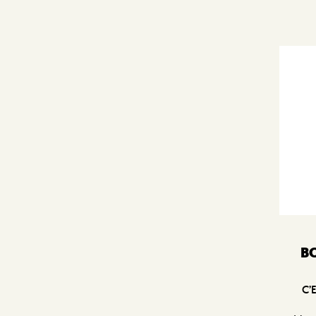
BO
C’