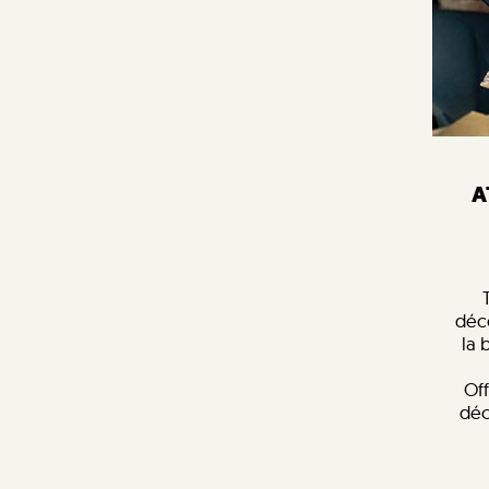
A
déc
la 
Off
déc