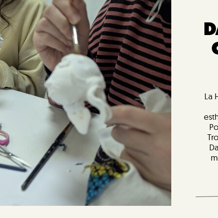
D
La 
est
Po
Tr
Da
m