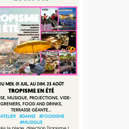
DU MER. 01 JUIL. AU DIM. 23 AOÛT
TROPISME EN ÉTÉ
SE, MUSIQUE, PROJECTIONS, VIDE-
GRENIERS, FOOD AND DRINKS,
TERRASSE GÉANTE...
ATELIER
#DANSE
#FOODISME
#MUSIQUE
ès la plage, direction Tropisme !