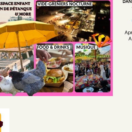
DAN
Apr
A