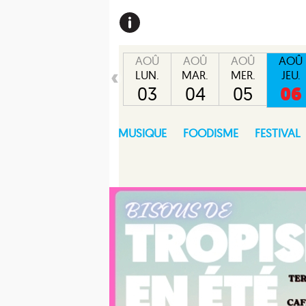
AOÛ
AOÛ
AOÛ
AOÛ
LUN.
MAR.
MER.
JEU.
03
04
05
06
MUSIQUE
FOODISME
FESTIVAL