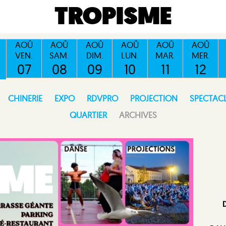
TROPISME
AOÛ
AOÛ
AOÛ
AOÛ
AOÛ
AOÛ
VEN.
SAM.
DIM.
LUN.
MAR.
MER.
07
08
09
10
11
12
CHINERIE
EXPO
RDVPRO
PROJECTION
SPECTAC
QUARTIER
ARCHIVES
D