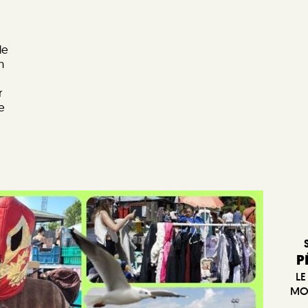
de
n
r
e
P
LE
MOD