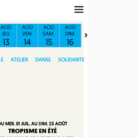
AOÛ
AOÛ
AOÛ
AOÛ
AOÛ
AOÛ
AO
JEU.
VEN.
SAM.
DIM.
LUN.
MAR.
ME
13
14
15
16
17
18
1
LE
ATELIER
DANSE
SOLIDARITE
U MER. 01 JUIL. AU DIM. 23 AOÛT
TROPISME EN ÉTÉ