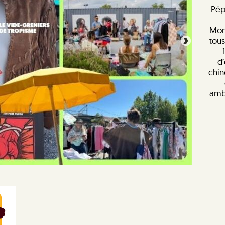
Pép
Mon
tous
d
chin
ambi