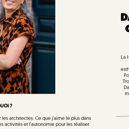
D
La 
est
Po
Tr
Da
m
QUOI ?
 les architectes. Ce que j'aime le plus dans
s activités et l'autonomie pour les réaliser.