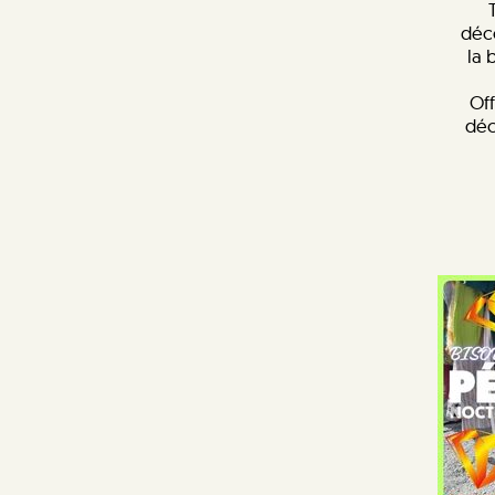
déc
la 
Off
déc