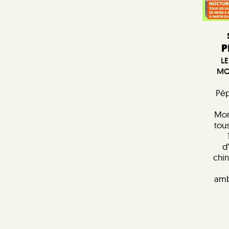
P
LE
MO
Pép
Mon
tous
d
chin
amb