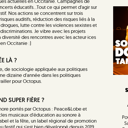
ques actuelles en Occitanie. Campagnes de
oncerts éducatifs…Tout ce qui permet d’agir sur
stif. Nos actions se concentrent sur trois
sques auditifs, réduction des risques liés à la
rogues, lutte contre les violences sexistes et
discriminations. Je vibre avec les projets
a diversité des rencontres avec les acteur·ices
en Occitanie :)
E LÀ ?
le, de sociologie appliquée aux politiques
 une dizaine d'année dans les politiques
vailler pour Octopus.
ND SUPER FIÈRE ?
sonore portés par Octopus : Peace&Lobe et
cles musicaux d'éducation au sonore à
Po
Label et la fête, un label régional de promotion
S
eu festif qui s'est bien développé depuis 2019,