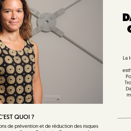
D
La 
est
Po
Tr
Da
m
C'EST QUOI ?
ns de prévention et de réduction des risques