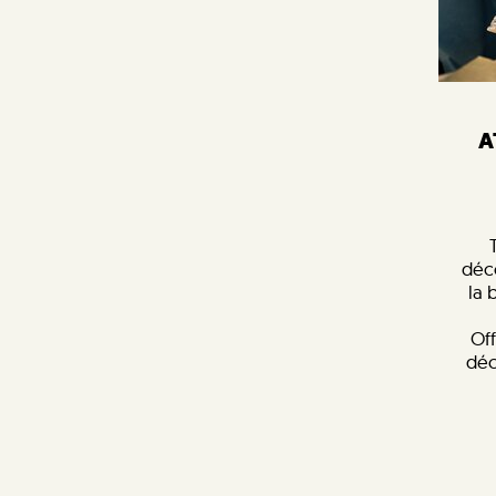
A
déc
la 
Off
déc