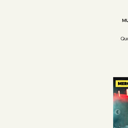
MU
Quo